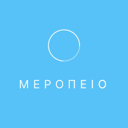
Παγκόσμια Ημέρα της Γυναίκας: Επίσκεψη
της Γραμματείας Προγράμματος της ΝΔ στο
Μερόπειο Ίδρυμα
9 Μαρτίου 2026
Μ
Ε
Ρ
Ο
Π
Ε
Ι
Ο
Βασιλόπιττα: Οι Άνθρωποι του Μεροπείου
26 Ιανουαρίου 2026